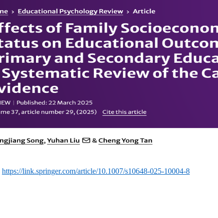
：
https://link.springer.com/article/10.1007/s10648-025-10004-8