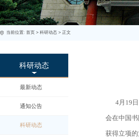
当前位置:
首页
>
科研动态
> 正文
科研动态
最新动态
4月1
通知公告
会在中国书
科研动态
获得立项的