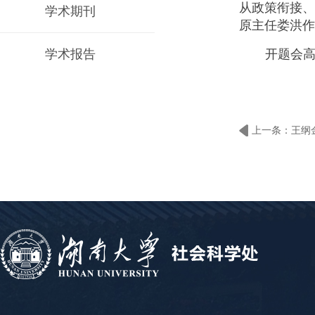
从政策衔接、
学术期刊
原主任娄洪作
学术报告
开题会
上一条：王纲
攻关项目