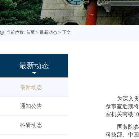
当前位置:
首页
>
最新动态
> 正文
最新动态
最新动态
为深入
通知公告
参事室近期将
室机关南楼1
科研动态
国务院
科技部、中国